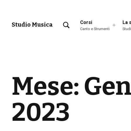
TOGGLE SEARCH FORM MODAL BOX
Corsi
La 
Studio Musica
Canto e Strumenti
Stud
Scuola di Musica a Brescia
Mese:
Gen
2023