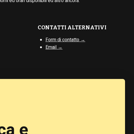
iorni ed orari disponibili ed altro ancora.
CONTATTI ALTERNATIVI
Form di contatto →
Email →
ca e