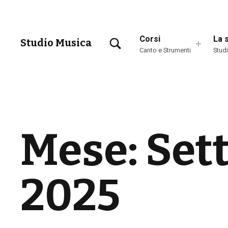
TOGGLE SEARCH FORM MODAL BOX
Corsi
La 
Studio Musica
Canto e Strumenti
Stud
Scuola di Musica a Brescia
Mese:
Set
2025