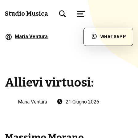
TOGGLE SEARCH FORM MODAL BOX
Studio Musica
MENU
Scuola di Musica a Brescia
Maria Ventura
WHATSAPP
Allievi virtuosi:
Written by:
Posted on:
Maria Ventura
21 Giugno 2026
Massimo Morano