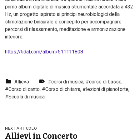
primo album digitale di musica strumentale accordata a 432
Hz, un progetto ispirato ai principi neurobiologici della
stimolazione binaurale e concepito per accompagnare
percorsi di rilassamento, meditazione e armonizzazione
interiore.
https://tidal.com/album/511111808
Categorized in:
Tagged as:
Allievə
corsi di musica
,
corso di basso
,
Corso di canto
,
Corso di chitarra
,
lezioni di pianoforte
,
Scuola di musica
Skip back to main navigation
Navigazione articoli
NEXT ARTICOLO
Allievi in Concerto